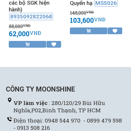
các bộ SGK hiện
Quyển hạ
MS5026
hành)
148,000
VNĐ
8935092822068
103,600
VNĐ
88,000
VNĐ
62,000
VNĐ
CÔNG TY MOONSHINE
VP làm việc
: 280/120/29 Bùi Hữu
Nghĩa,P02,Bình Thạnh, TP HCM
Điện thoại: 0948 544 970 - 0899 479 598
- 0913 508 216