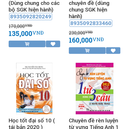
(Dùng chung cho các
chuyên đề (dùng
bộ SGK hiện hành)
chung SGK hiện
hành)
8935092820249
8935092833460
170,000
VNĐ
135,000
VNĐ
230,000
VNĐ
160,000
VNĐ
Học tốt đại số 10 (
Chuyên đề rèn luyện
tái bản 2020 )
từ vựng Tiếng Anh 1