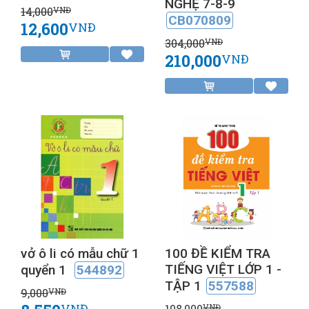
NGHỆ 7-8-9
14,000
VNĐ
CB070809
12,600
VNĐ
304,000
VNĐ
210,000
VNĐ
vở ô li có mẫu chữ 1
100 ĐỀ KIỂM TRA
TIẾNG VIỆT LỚP 1 -
quyển 1
544892
TẬP 1
557588
9,000
VNĐ
VNĐ
108,000
VNĐ