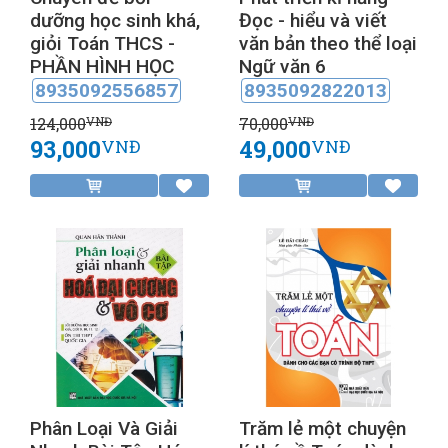
dưỡng học sinh khá,
Đọc - hiểu và viết
giỏi Toán THCS -
văn bản theo thể loại
PHẦN HÌNH HỌC
Ngữ văn 6
8935092556857
8935092822013
124,000
70,000
VNĐ
VNĐ
93,000
49,000
VNĐ
VNĐ
Phân Loại Và Giải
Trăm lẻ một chuyện