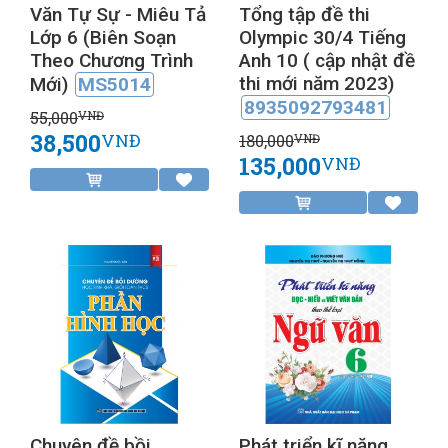
Văn Tự Sự - Miêu Tả
Tổng tập đề thi
Lớp 6 (Biên Soạn
Olympic 30/4 Tiếng
Theo Chương Trình
Anh 10 ( cập nhật đề
thi mới năm 2023)
Mới)
MS5014
8935092793481
55,000
VNĐ
38,500
VNĐ
180,000
VNĐ
135,000
VNĐ
Chuyên đề bồi
Phát triển kĩ năng