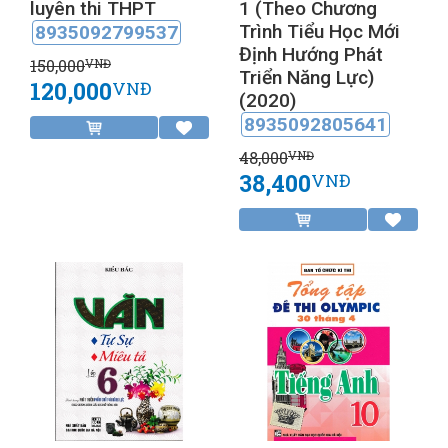
luyên thi THPT
1 (Theo Chương
Trình Tiểu Học Mới
8935092799537
Định Hướng Phát
150,000
VNĐ
Triển Năng Lực)
120,000
VNĐ
(2020)
8935092805641
48,000
VNĐ
38,400
VNĐ