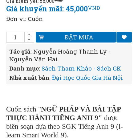
Giá niêm yết: 58,000
VNĐ
Giá khuyến mãi: 45,000
VNĐ
Đơn vị: Cuốn
ĐẶT MUA
Tác giả
: Nguyễn Hoàng Thanh Ly -
Nguyễn Văn Hai
Danh mục
:
Sách Tham Khảo - Sách GK
Nhà xuất bản
:
Đại Học Quốc Gia Hà Nội
Cuốn sách "
NGỮ PHÁP VÀ BÀI TẬP
THỰC HÀNH TIẾNG ANH 9"
được
biên soạn dựa theo SGK Tiếng Anh 9 (i-
learn Smart World 9).