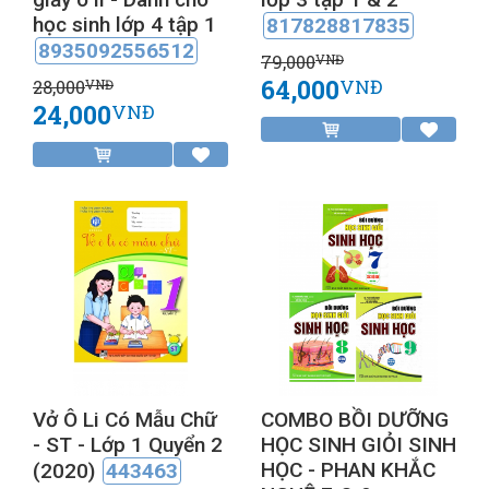
học sinh lớp 4 tập 1
817828817835
8935092556512
79,000
VNĐ
64,000
VNĐ
28,000
VNĐ
24,000
VNĐ
Vở Ô Li Có Mẫu Chữ
COMBO BỒI DƯỠNG
- ST - Lớp 1 Quyển 2
HỌC SINH GIỎI SINH
HỌC - PHAN KHẮC
(2020)
443463