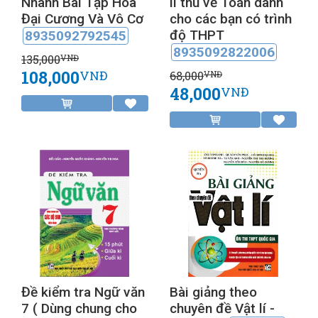
Nhanh Bài Tập Hóa
lí thú về Toán dành
Đại Cương Và Vô Cơ
cho các bạn có trình
độ THPT
8935092792545
8935092822006
135,000
VNĐ
108,000
VNĐ
68,000
VNĐ
48,000
VNĐ
Đề kiểm tra Ngữ văn
Bài giảng theo
7 ( Dùng chung cho
chuyên đề Vật lí -