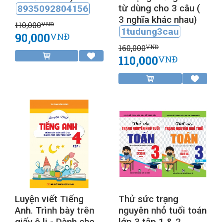
từ dùng cho 3 câu (
8935092804156
3 nghĩa khác nhau)
110,000
VNĐ
1tudung3cau
90,000
VNĐ
160,000
VNĐ
110,000
VNĐ
Luyện viết Tiếng
Thử sức trạng
Anh. Trình bày trên
nguyên nhỏ tuổi toán
giấy ô li - Dành cho
lớp 3 tập 1 & 2