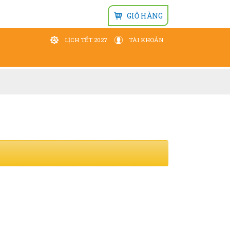
GIỎ HÀNG
LỊCH TẾT 2027
TÀI KHOẢN
Đăng nhập
Wishlist