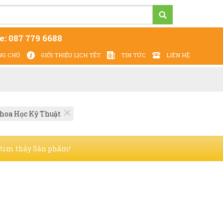
e:
087 779 6688
NG CHỦ
GIỚI THIỆU LỊCH TẾT
TIN TỨC
LIÊN HỆ
Cung cấp - In ấn Lịch Tết 2027 - giá tại xưởng
hoa Học Kỹ Thuật
tìm thấy Sản phẩm!