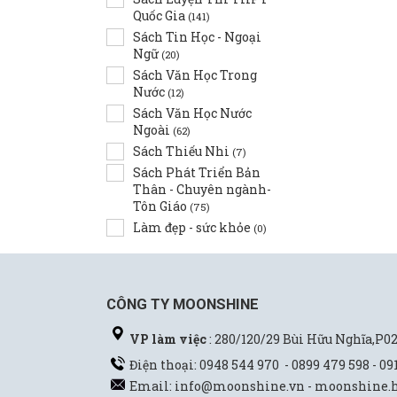
Quốc Gia
(141)
Sách Tin Học - Ngoại
Ngữ
(20)
Sách Văn Học Trong
Nước
(12)
Sách Văn Học Nước
Ngoài
(62)
Sách Thiếu Nhi
(7)
Sách Phát Triển Bản
Thân - Chuyên ngành-
Tôn Giáo
(75)
Làm đẹp - sức khỏe
(0)
CÔNG TY MOONSHINE
VP làm việc
: 280/120/29 Bùi Hữu Nghĩa,P
Điện thoại: 0948 544 970 - 0899 479 598 - 09
Email: info@moonshine.vn - moonshine