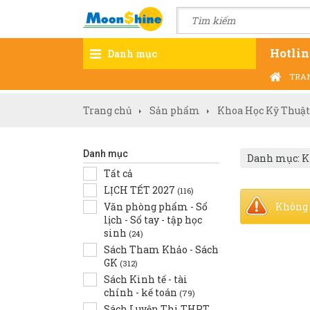
Hotlin
Danh mục
TRA
Trang chủ
Sản phẩm
Khoa Học Kỹ Thuật
Danh mục
Danh mục: K
Tất cả
LỊCH TẾT 2027
(116)
Văn phòng phẩm - Sổ
Không 
lịch - Sổ tay - tập học
sinh
(24)
Sách Tham Khảo - Sách
GK
(312)
Sách Kinh tế - tài
chính - kế toán
(79)
Sách Luyện Thi THPT