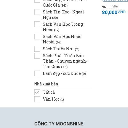
Quốc Gia
(141)
95,000
VNĐ
80,000
Sách Tin Học - Ngoại
VNĐ
Ngữ
(20)
Sách Văn Học Trong
Nước
(12)
Sách Văn Học Nước
Ngoài
(62)
Sách Thiếu Nhi
(7)
Sách Phát Triển Bản
Thân - Chuyên ngành-
Tôn Giáo
(75)
Làm đẹp - sức khỏe
(0)
Nhà xuất bản
Tất cả
Văn Học
(1)
CÔNG TY MOONSHINE