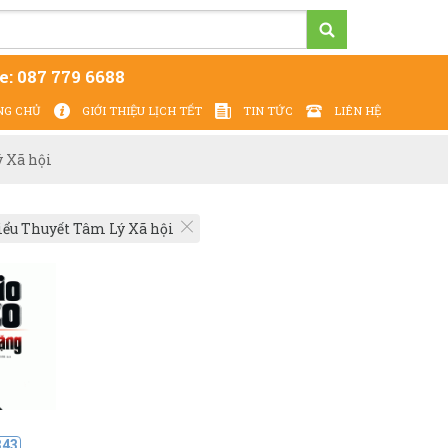
e:
087 779 6688
NG CHỦ
GIỚI THIỆU LỊCH TẾT
TIN TỨC
LIÊN HỆ
Cung cấp - In ấn Lịch Tết 2027 - giá tại xưởng
 Xã hội
ểu Thuyết Tâm Lý Xã hội
343