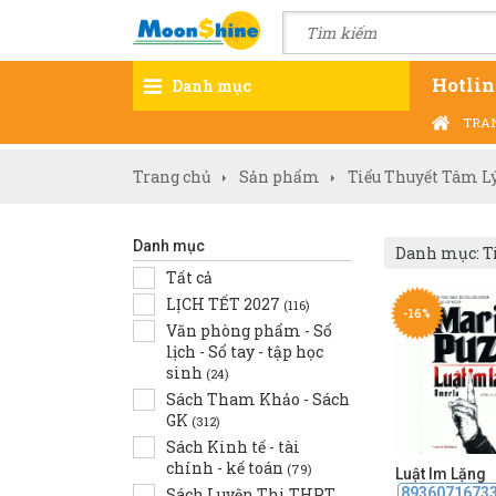
Hotlin
Danh mục
TRA
Trang chủ
Sản phẩm
Tiểu Thuyết Tâm Lý
Danh mục
Danh mục: Ti
Tất cả
LỊCH TẾT 2027
(116)
-16%
Văn phòng phẩm - Sổ
lịch - Sổ tay - tập học
sinh
(24)
Sách Tham Khảo - Sách
GK
(312)
Sách Kinh tế - tài
chính - kế toán
(79)
Luật Im Lặng
Sách Luyện Thi THPT
8936071673