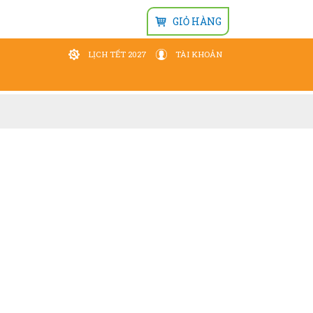
GIỎ HÀNG
LỊCH TẾT 2027
TÀI KHOẢN
Đăng nhập
Wishlist