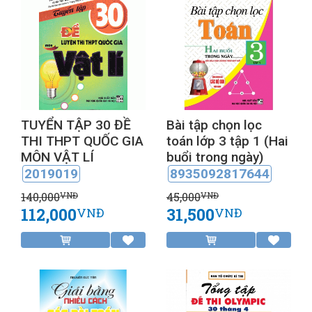
TUYỂN TẬP 30 ĐỀ
Bài tập chọn lọc
THI THPT QUỐC GIA
toán lớp 3 tập 1 (Hai
MÔN VẬT LÍ
buổi trong ngày)
2019019
8935092817644
140,000
45,000
VNĐ
VNĐ
112,000
31,500
VNĐ
VNĐ