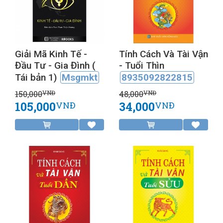
Giải Mã Kinh Tế -
Tính Cách Và Tài Vận
Đầu Tư - Gia Đình (
- Tuổi Thìn
Tái bản 1)
Msgmkt
8935092822815
150,000
48,000
VNĐ
VNĐ
105,000
34,000
VNĐ
VNĐ