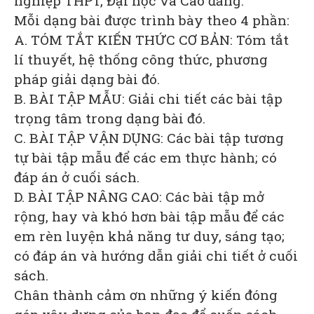
nghiệp THPT, Đại học và Cao đẳng.
Mỗi dạng bài được trình bày theo 4 phần:
A. TÓM TẮT KIẾN THỨC CƠ BẢN: Tóm tắt
lí thuyết, hệ thống công thức, phương
pháp giải dạng bài đó.
B. BÀI TẬP MẪU: Giải chi tiết các bài tập
trọng tâm trong dạng bài đó.
C. BÀI TẬP VẬN DỤNG: Các bài tập tương
tự bài tập mẫu để các em thực hành; có
đáp án ở cuối sách.
D. BÀI TẬP NÂNG CAO: Các bài tập mở
rộng, hay và khó hơn bài tập mẫu để các
em rèn luyện khả năng tư duy, sáng tạo;
có đáp án và hướng dẫn giải chi tiết ở cuối
sách.
Chân thành cảm ơn những ý kiến đóng