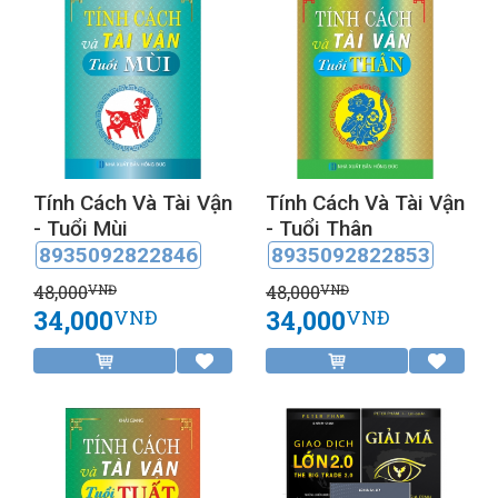
Tính Cách Và Tài Vận
Tính Cách Và Tài Vận
- Tuổi Mùi
- Tuổi Thân
8935092822846
8935092822853
48,000
48,000
VNĐ
VNĐ
34,000
34,000
VNĐ
VNĐ