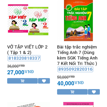
VỞ TẬP VIẾT LỚP 2
Bài tập trắc nghiệm
( Tập 1 & 2)
Tiếng Anh 7 (Dùng
kèm SGK Tiếng Anh
818320818337
7 Kết Nối Tri Thức )
36,000
VNĐ
8935092820316
27,000
VNĐ
50,000
VNĐ
40,000
VNĐ