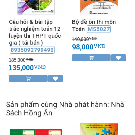
Câu hỏi & bài tập
Bộ đề ôn thi môn
trắc nghiệm toán 12
Toán
MS5027
luyện thi THPT quốc
140,000
VNĐ
gia ( tái bản )
98,000
VNĐ
8935092799490
185,000
VNĐ
135,000
VNĐ
Sản phẩm cùng Nhà phát hành: Nhà
Sách Hồng Ân