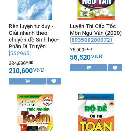
Rèn luyện tư duy -
Luyện Thi Cấp Tốc
Giải nhanh theo
Môn Ngữ Văn (2020)
chuyên đề Sinh học-
8935092800721
Phần Di Truyền
75,000
VNĐ
552965
56,520
VNĐ
324,000
VNĐ
210,600
VNĐ