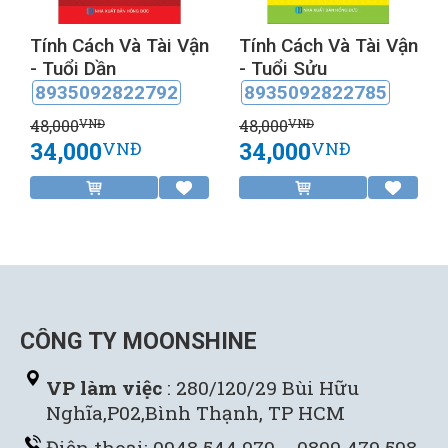
Tính Cách Và Tài Vận
Tính Cách Và Tài Vận
- Tuổi Dần
- Tuổi Sửu
8935092822792
8935092822785
48,000
48,000
VNĐ
VNĐ
34,000
34,000
VNĐ
VNĐ
CÔNG TY MOONSHINE
VP làm việc
: 280/120/29 Bùi Hữu
Nghĩa,P02,Bình Thạnh, TP HCM
Điện thoại: 0948 544 970 - 0899 479 598