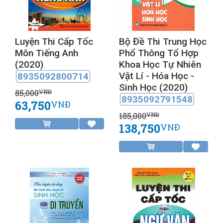
Luyện Thi Cấp Tốc
Bộ Đề Thi Trung Học
Môn Tiếng Anh
Phổ Thông Tổ Hợp
(2020)
Khoa Học Tự Nhiên
Vật Lí - Hóa Học -
8935092800714
Sinh Học (2020)
85,000
VNĐ
8935092791548
63,750
VNĐ
185,000
VNĐ
138,750
VNĐ