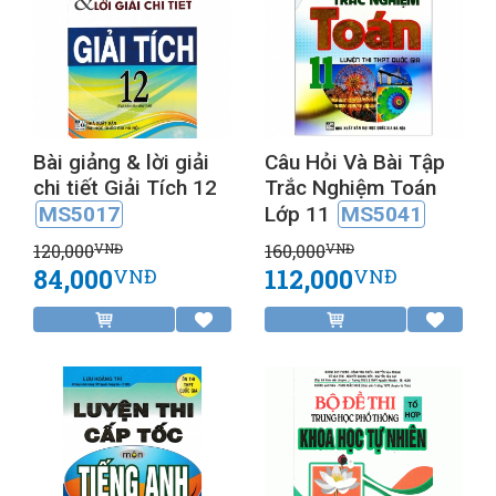
Bài giảng & lời giải
Câu Hỏi Và Bài Tập
chi tiết Giải Tích 12
Trắc Nghiệm Toán
MS5017
Lớp 11
MS5041
120,000
160,000
VNĐ
VNĐ
84,000
112,000
VNĐ
VNĐ