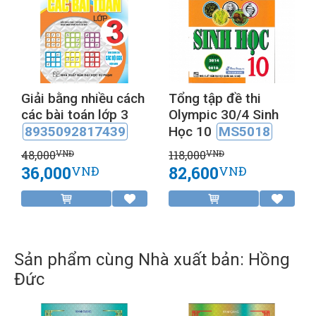
Giải bằng nhiều cách
Tổng tập đề thi
các bài toán lớp 3
Olympic 30/4 Sinh
8935092817439
Học 10
MS5018
48,000
118,000
VNĐ
VNĐ
36,000
82,600
VNĐ
VNĐ
Sản phẩm cùng Nhà xuất bản: Hồng
Đức