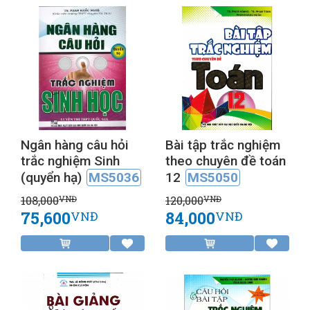
Ngân hàng câu hỏi
Bài tập trắc nghiệm
trắc nghiệm Sinh
theo chuyên đề toán
(quyển hạ)
MS5036
12
MS5050
108,000
120,000
VNĐ
VNĐ
75,600
84,000
VNĐ
VNĐ