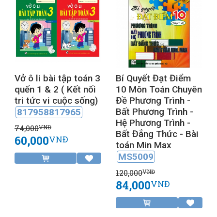
Vở ô li bài tập toán 3
Bí Quyết Đạt Điểm
quển 1 & 2 ( Kết nối
10 Môn Toán Chuyên
tri tức vi cuộc sống)
Đề Phương Trình -
Bất Phương Trình -
817958817965
Hệ Phương Trình -
74,000
VNĐ
Bất Đẳng Thức - Bài
60,000
VNĐ
toán Min Max
MS5009
120,000
VNĐ
84,000
VNĐ