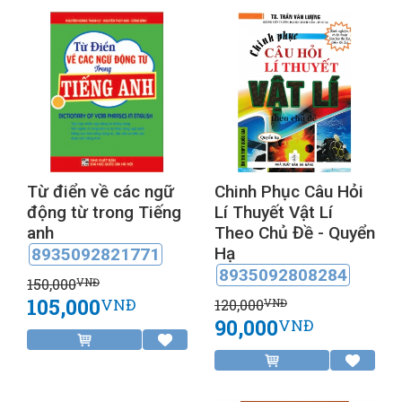
Từ điển về các ngữ
Chinh Phục Câu Hỏi
động từ trong Tiếng
Lí Thuyết Vật Lí
anh
Theo Chủ Đề - Quyển
Hạ
8935092821771
8935092808284
150,000
VNĐ
105,000
VNĐ
120,000
VNĐ
90,000
VNĐ