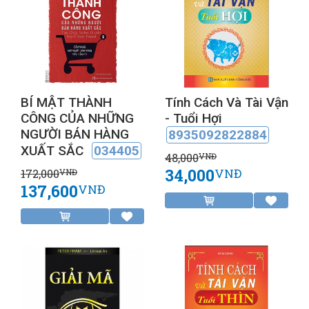
BÍ MẬT THÀNH
Tính Cách Và Tài Vận
CÔNG CỦA NHỮNG
- Tuổi Hợi
NGƯỜI BÁN HÀNG
8935092822884
XUẤT SẮC
034405
48,000
VNĐ
34,000
VNĐ
172,000
VNĐ
137,600
VNĐ