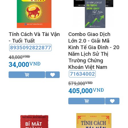
Tính Cách Và Tài Vận
Combo Giao Dịch
- Tuổi Tuất
Lớn 2.0 - Giải Mã
Kinh Tế Gia Đình - 20
8935092822877
Năm Lịch Sử Thị
48,000
VNĐ
Trường Chứng
34,000
VNĐ
Khoán Việt Nam
71634002
579,000
VNĐ
405,000
VNĐ