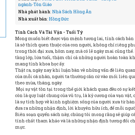
ngành-Tôn Giáo
Nhà phát hành
:
Nhà Sách Hồng Ân
Nhà xuất bản
:
Hồng Đức
Tính Cách Và Tài Vận - Tuổi Tý
Mong muốn biết được vận mệnh tương lai, tính cách bản 
là sở thích quen thuộc của con người, không chỉ riêng p
trong thời đại xưa, hôm nay, mà có lẽ ngày mai cũng thế. 
tầng lớp, lứa tuổi, thậm chí cả những người hoàn toàn k
mang tính khoa học ấy.
Thật ra, ngày nay khi luận bàn về những vấn đề liên quan
của mỗi cá nhân, người ta thường căn cứ vào mối liên q
theo mùa, tháng, ngày.
Mọi sự vật tồn tại trong thế giới khách quan đều có sự kế
còn là quy luật chung của vũ trụ, là kỷ cương của vạn vật
là sự tích hợp về kinh nghiệm sống của người xưa từ hàn
đưa ra những nhận định, lời khuyên hữu ích, để mỗi ngườ
Biên soạn quyển sách này, chúng tôi mong rằng sẽ giúp c
tính chất tham khảo và là những nhận định tương đối c
mực.