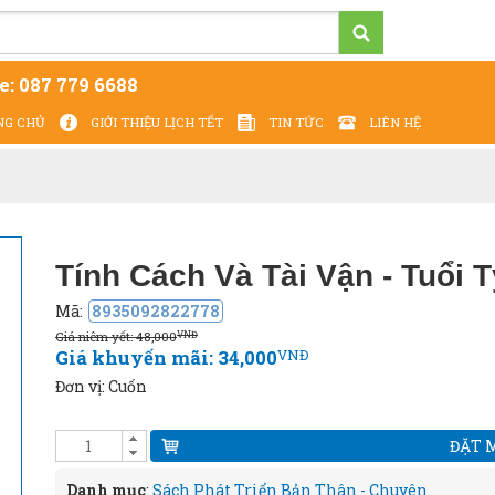
e:
087 779 6688
NG CHỦ
GIỚI THIỆU LỊCH TẾT
TIN TỨC
LIÊN HỆ
Cung cấp - In ấn Lịch Tết 2027 - giá tại xưởng
Tính Cách Và Tài Vận - Tuổi T
Mã:
8935092822778
Giá niêm yết: 48,000
VNĐ
Giá khuyến mãi: 34,000
VNĐ
Đơn vị: Cuốn
ĐẶT 
Danh mục
:
Sách Phát Triển Bản Thân - Chuyên