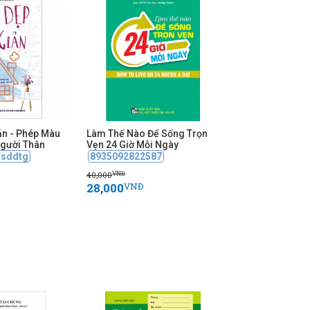
ản - Phép Màu
Làm Thế Nào Để Sống Trọn
gười Thân
Vẹn 24 Giờ Mỗi Ngày
sddtg
8935092822587
40,000
VNĐ
28,000
VNĐ