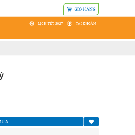
GIỎ HÀNG
LỊCH TẾT 2027
TÀI KHOẢN
Đăng nhập
Wishlist
ý
MUA