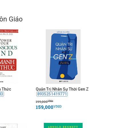
ôn Giáo
m Thức
Quản Trị Nhân Sự Thời Gen Z
83
8935251419771
199,000
VNĐ
159,000
VNĐ