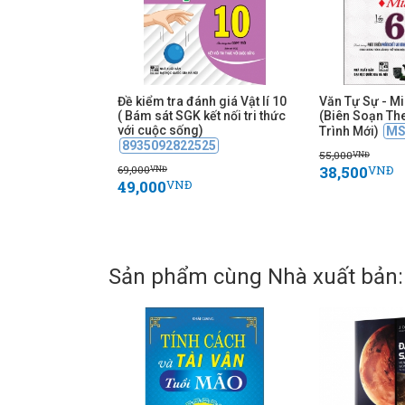
Đề kiểm tra đánh giá Vật lí 10
Văn Tự Sự - Mi
( Bám sát SGK kết nối tri thức
(Biên Soạn Th
với cuộc sống)
Trình Mới)
MS
8935092822525
55,000
VNĐ
38,500
69,000
VNĐ
VNĐ
49,000
VNĐ
Sản phẩm cùng Nhà xuất bản