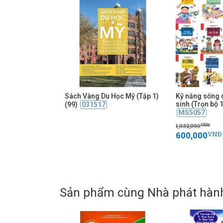
Sách Vàng Du Học Mỹ (Tập 1)
Kỹ năng sống 
sinh (Trọn bộ 
(99)
031517
MS5057
1,032,000
VNĐ
600,000
VNĐ
Sản phẩm cùng Nhà phát hàn