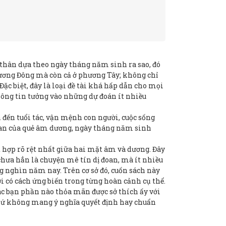
thân dựa theo ngày tháng năm sinh ra sao, đó
hương Đông mà còn cả ở phương Tây; không chỉ
Đặc biệt, đây là loại đề tài khá hấp dẫn cho mọi
hông tin tưởng vào những dự đoán ít nhiều
 đến tuổi tác, vận mệnh con người, cuộc sống
uan của quẻ âm dương, ngày tháng năm sinh
t hợp rõ rệt nhất giữa hai mặt âm và dương. Đây
, chưa hẳn là chuyện mê tín dị đoan, mà ít nhiều
g nghìn năm nay. Trên cơ sở đó, cuốn sách này
i có cách ứng biến trong từng hoàn cảnh cụ thể.
ác bạn phần nào thỏa mãn được sở thích ấy với
hứ không mang ý nghĩa quyết định hay chuẩn