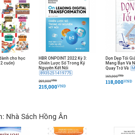
dành cho học
HBR ONPOINT 2022 Kỳ 3:
Dọn Dẹp Tối Gi
12 cuốn)
Chiến Lược Số Trong Kỷ
Mang Bạn Và N
Nguyên Kết Nối
Quay Trở Về
M
8935251419775
169,000
VNĐ
118,000
269,000
VNĐ
VNĐ
215,000
VNĐ
h: Nhà Sách Hồng Ân