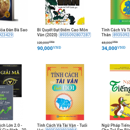
ỏa Đàn Bà Sao
Bí Quyết Đạt Điểm Cao Môn
Tính Cách Và Tà
923429
Văn (2020)
8935092807287
Thân
8935092
120,000
48,000
VNĐ
VNĐ
90,000
34,000
VNĐ
VNĐ
ch Lớn 2.0 -
Tính Cách Và Tài Vận - Tuổi
Ngữ Pháp Tiến
ế Gia Đình - 20
Cho Trẻ Em Bằ