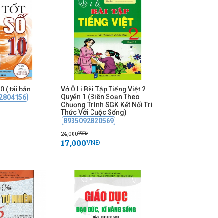
0 ( tái bản
Vở Ô Li Bài Tập Tiếng Việt 2
Quyển 1 (Biên Soạn Theo
2804156
Chương Trình SGK Kết Nối Tri
Thức Với Cuộc Sống)
8935092820569
24,000
VNĐ
17,000
VNĐ