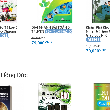
êu Tả Lớp 6
GIẢI NHANH BÀI TOÁN DI
Khám Phá Kho
eo Chương
Nhiên 6 (Theo 
TRUYỀN
8935092537400
Giáo Dục Phổ 
5014
99,000
VNĐ
MS5013
79,000
VNĐ
99,000
VNĐ
70,000
VNĐ
: Hồng Đức