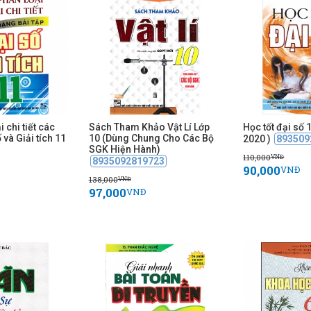
i chi tiết các
Sách Tham Khảo Vật Lí Lớp
Học tốt đại số 1
và Giải tích 11
10 (Dùng Chung Cho Các Bộ
2020 )
893509
SGK Hiện Hành)
110,000
VNĐ
8935092819723
90,000
VNĐ
138,000
VNĐ
97,000
VNĐ