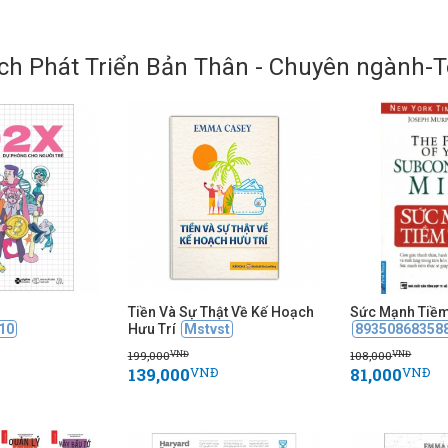
h Phát Triển Bản Thân - Chuyên ngành-T
Tiền Và Sự Thật Về Kế Hoạch
Sức Mạnh Tiề
10
Hưu Trí
Mstvst
89350868358
199,000
108,000
VNĐ
VNĐ
139,000
81,000
VNĐ
VNĐ