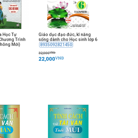
a Học Tự
Giáo dục đạo đức, kĩ năng
Chương Trình
sống dành cho Học sinh lớp 6
Thông Mới)
8935092821450
32,000
VNĐ
22,000
VNĐ