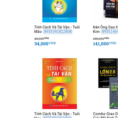
Tính Cách Và Tài Vận - Tuổi
Đàn Ông Sao H
Mão
8935092822808
Kim
8935246
48,000
188,000
VNĐ
VNĐ
34,000
141,000
VNĐ
VNĐ
Tính Cách Và Tài Vận - Tuổi
Combo Giao Dị
Giải Mã Kinh T