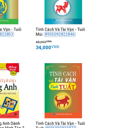
i Vận - Tuổi
Tính Cách Và Tài Vận - Tuổi
822853
Mùi
8935092822846
48,000
VNĐ
34,000
VNĐ
g Anh Dành
Tính Cách Và Tài Vận - Tuổi
ng Hình Tập 2