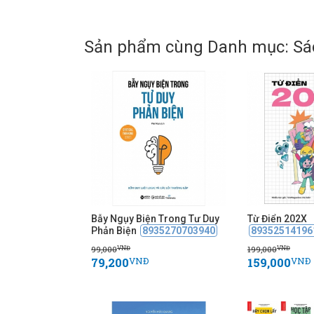
Sản phẩm cùng Danh mục: Sác
Bẫy Ngụy Biện Trong Tư Duy
Từ Điển 202X
Phản Biện
8935270703940
89352514196
99,000
199,000
VNĐ
VNĐ
79,200
159,000
VNĐ
VNĐ