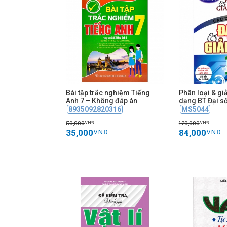
Bài tập trắc nghiệm Tiếng
Phân loại & giả
Anh 7 – Không đáp án
dạng BT Đại số 
8935092820316
MS5044
50,000
120,000
VNĐ
VNĐ
35,000
84,000
VNĐ
VNĐ