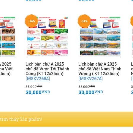
-14%
-14%
A 2025
Lịch bàn chữ A 2025
Lịch bàn chữ A 2025
L
oa Việt
chủ đề Vươn Tới Thành
chủ đề Việt Nam Thịnh
25cm)
Công (KT 12x25cm)
Vượng ( KT 12x25cm)
MSKV268A
MSKV267A
35,000
35,000
3
VNĐ
VNĐ
30,000
30,000
VNĐ
VNĐ
tìm thấy Sản phẩm!