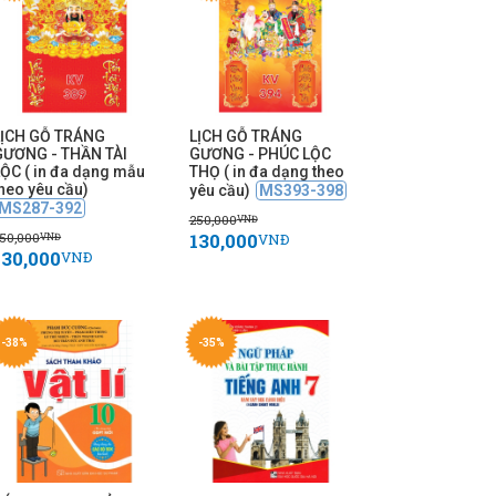
LỊCH GỖ TRÁNG
LỊCH GỖ TRÁNG
GƯƠNG - THẦN TÀI
GƯƠNG - PHÚC LỘC
LỘC ( in đa dạng mẫu
THỌ ( in đa dạng theo
heo yêu cầu)
yêu cầu)
MS393-398
MS287-392
250,000
VNĐ
130,000
50,000
VNĐ
VNĐ
130,000
VNĐ
-38%
-35%