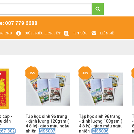
e:
087 779 6688
NG CHỦ
GIỚI THIỆU LỊCH TẾT
TIN TỨC
LIÊN HỆ
Cung cấp - In ấn Lịch Tết 2027 - giá tại xưởng
-15%
-18%
o cấp -
Tập học sinh 96 trang
Tập học sinh 96 trang
T
êu dán
- định lượng 120gsm (
- định lượng 100gsm (
-
T
4 ô ly)- giao mẫu ngẫu
4 ô ly)- giao mẫu ngẫu
ô
267-302
nhiên
MS5007
nhiên
MS5006