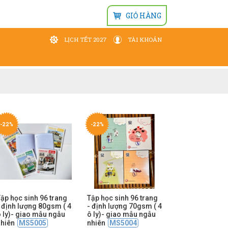
GIỎ HÀNG
LỊCH TẾT 2027
TÀI KHOẢN
Đăng nhập
Wishlist
-22%
-22%
ập học sinh 96 trang
Tập học sinh 96 trang
 định lượng 80gsm ( 4
- định lượng 70gsm ( 4
 ly)- giao mẫu ngẫu
ô ly)- giao mẫu ngẫu
nhiên
MS5005
nhiên
MS5004