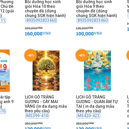
Phương
Bồi dưỡng học sinh
Bồi dưỡng học sinh
 Chủ Đề
giỏi Hóa 10 theo
giỏi Hóa 9 theo
12 (giải
chuyên đề (dùng
chuyên đề (dùng
c)
chung SGK hiện hành)
chung SGK hiện hành)
111
8935092833460
8935092833460
1
230,000
125,000
VNĐ
VNĐ
160,000
100,000
VNĐ
VNĐ
-48%
-48%
ài tập
LỊCH GỖ TRÁNG
LỊCH GỖ TRÁNG
ng anh 9
GƯƠNG - CÂY MAI
GƯƠNG - QUAN ÂM TỰ
A)
VÀNG (in đa dạng mẫu
TẠI ( in đa dạng mẫu
T
theo yêu cầu)
theo yêu cầu)
470
MS399-410
MS420-422
250,000
250,000
2
VNĐ
VNĐ
130,000
130,000
VNĐ
VNĐ