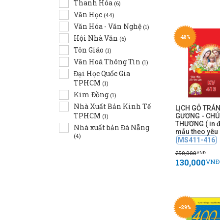
Thanh Hóa
(6)
Văn Học
(44)
Văn Hóa - Văn Nghệ
(1)
Hội Nhà Văn
-48%
(6)
Tôn Giáo
(1)
Văn Hoá Thông Tin
(1)
Đại Học Quốc Gia
TPHCM
(1)
Kim Đồng
(1)
Nhà Xuất Bản Kinh Tế
LỊCH GỖ TRÁ
TPHCM
GƯƠNG - CHÚ
(1)
THƯƠNG ( in 
Nhà xuất bản Đà Nẵng
mẫu theo yêu 
(4)
MS411-416
250,000
VNĐ
130,000
VNĐ
-29%