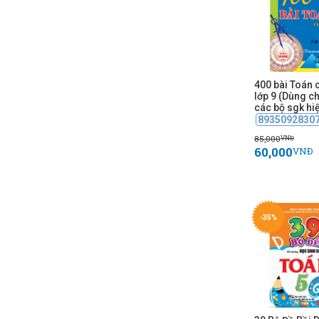
400 bài Toán 
lớp 9 (Dùng c
các bộ sgk hi
8935092830
85,000
VNĐ
60,000
VNĐ
-35%