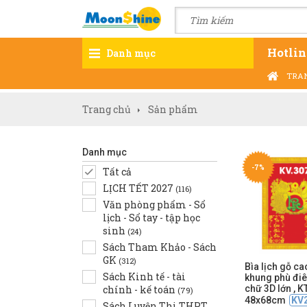
Hotlin
Danh mục
TRA
Trang chủ
Sản phẩm
Danh mục
-7%
Tất cả
LỊCH TẾT 2027
(116)
Văn phòng phẩm - Sổ
lịch - Sổ tay - tập học
sinh
(24)
Sách Tham Khảo - Sách
GK
(312)
Bìa lịch gỗ ca
Sách Kinh tế - tài
khung phù đi
chính - kế toán
chữ 3D lớn , K
(79)
48x68cm
KV
Sách Luyện Thi THPT