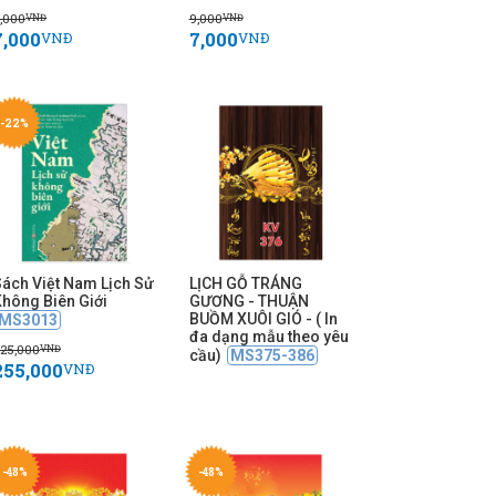
,000
9,000
VNĐ
VNĐ
7,000
7,000
VNĐ
VNĐ
-22%
Sách Việt Nam Lịch Sử
LỊCH GỖ TRÁNG
Không Biên Giới
GƯƠNG - THUẬN
BUỒM XUÔI GIÓ - ( In
MS3013
đa dạng mẫu theo yêu
25,000
VNĐ
cầu)
MS375-386
255,000
VNĐ
-48%
-48%