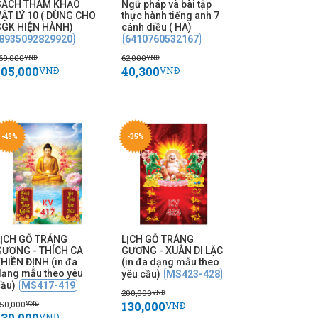
SÁCH THAM KHẢO
Ngữ pháp và bài tập
VẬT LÝ 10 ( DÙNG CHO
thực hành tiếng anh 7
SGK HIỆN HÀNH)
cánh diều ( HA)
8935092829920
6410760532167
69,000
62,000
VNĐ
VNĐ
105,000
40,300
VNĐ
VNĐ
-48%
-35%
LỊCH GỖ TRÁNG
LỊCH GỖ TRÁNG
GƯƠNG - THÍCH CA
GƯƠNG - XUÂN DI LẶC
HIỀN ĐỊNH (in đa
(in đa dạng mẫu theo
dạng mẫu theo yêu
yêu cầu)
MS423-428
cầu)
MS417-419
200,000
VNĐ
130,000
50,000
VNĐ
VNĐ
130,000
VNĐ