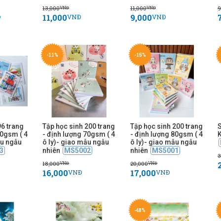
13,000
11,000
9
VNĐ
VNĐ
11,000
9,000
Đ
VNĐ
VNĐ
-11%
-15%
96 trang
Tập học sinh 200 trang
Tập học sinh 200 trang
60gsm ( 4
- định lượng 70gsm ( 4
- định lượng 80gsm ( 4
ẫu ngẫu
ô ly)- giao mẫu ngẫu
ô ly)- giao mẫu ngẫu
3
nhiên
MS5002
nhiên
MS5001
3
18,000
20,000
VNĐ
VNĐ
16,000
17,000
VNĐ
VNĐ
-48%