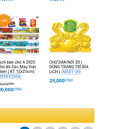
-14%
ịch bàn chữ A 2025
CHỮ DÁN NỔI 3D (
chủ đề Sắc Màu Việt
DÙNG TRANG TRÍ BÌA
Nam ( KT 12x25cm)
LỊCH )
MS01-20
MSKV266A
25,000
VNĐ
5,000
VNĐ
30,000
VNĐ