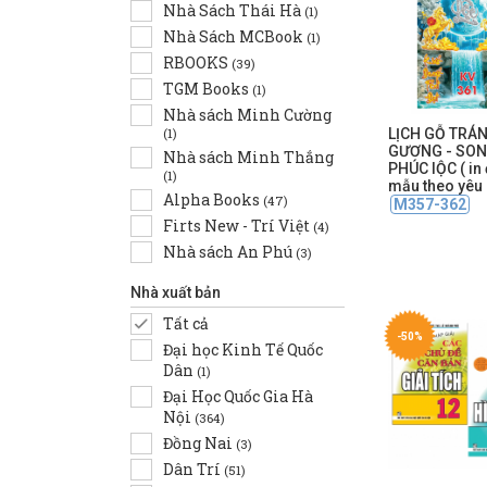
Nhà Sách Thái Hà
(1)
Nhà Sách MCBook
(1)
RBOOKS
(39)
TGM Books
(1)
Nhà sách Minh Cường
(1)
LỊCH GỖ TRÁ
GƯƠNG - SO
Nhà sách Minh Thắng
PHÚC lỘC ( in
(1)
mẫu theo yêu 
Alpha Books
(47)
M357-362
Firts New - Trí Việt
(4)
Nhà sách An Phú
(3)
Nhà xuất bản
Tất cả
-50%
Đại học Kinh Tế Quốc
Dân
(1)
Đại Học Quốc Gia Hà
Nội
(364)
Đồng Nai
(3)
Dân Trí
(51)