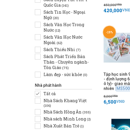
Quốc Gia
450,000
VNĐ
(141)
420,000
VN
Sách Tin Học - Ngoại
Ngữ
(20)
Sách Văn Học Trong
Nước
(12)
-19%
Sách Văn Học Nước
Ngoài
(62)
Sách Thiếu Nhi
(7)
Sách Phát Triển Bản
Thân - Chuyên ngành-
Tôn Giáo
(75)
Làm đẹp - sức khỏe
Tập học sinh 
(0)
- định lượng 
ô ly)- giao m
Nhà phát hành
nhiên
MS500
Tất cả
8,000
VNĐ
Nhà Sách Khang Việt
6,500
VNĐ
(106)
Nhà Sách Hồng Ân
(355)
Nhà sách Minh Long
(2)
Nhà Xuất Bản Trẻ
(1)