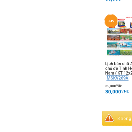
-14%
Lịch bàn chữ 
chủ đề Tinh H
Nam ( KT 12x
MSKV269A
35,000
VNĐ
30,000
VNĐ
Không 