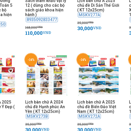
Dưỡng
Sách tham khảo vật lý
Lịch bàn chữ A 2025
L
 Toán 5
12 ( dùng cho các bộ
chủ đề Di Sản Thế Giới
c bộ
sách giáo khoa hiện
( KT 12x25cm)
X
a hiện
hành )
MSKV277A
8935092833477
35,000
VNĐ
350
30,000
168,000
3
VNĐ
VNĐ
110,000
VNĐ
-14%
-14%
A 2025
Lịch bàn chữ A 2024
Lịch bàn chữ A 2025
L
 Ý Đẹp (
chủ đề Hạnh phúc An
chủ đề Biển Đảo Việt
c
Yên ( KT 12x25cm)
Nam ( KT 12x25cm)
MSKV273B
MSKV272A
35,000
35,000
3
VNĐ
VNĐ
30,000
30,000
VNĐ
VNĐ