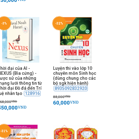
-3%
-32%
hời đại của AI -
Luyện thi vào lớp 10
NEXUS (Bìa cứng) -
chuyên môn Sinh học
Lược sử của những
(dùng chung cho các
ạng lưới thông tin từ
bộ sgk hiện hành)
hời đại Đồ đá đến Trí
8935092832920
uệ nhân tạo
128916
88,000
VNĐ
60,000
68,000
VNĐ
VNĐ
550,000
VNĐ
-31%