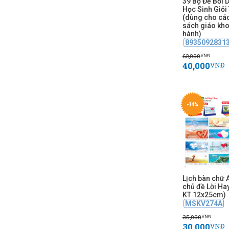
39 Bộ Đề Bồi 
Học Sinh Giỏi
(dùng cho cá
sách giáo kho
hành)
8935092831
62,000
VNĐ
40,000
VNĐ
-14%
Lịch bàn chữ 
chủ đề Lời Hay
KT 12x25cm)
MSKV274A
35,000
VNĐ
30,000
VNĐ