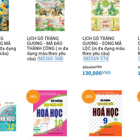
NG
LỊCH GỖ TRÁNG
LỊCH GỖ TRÁNG
NG MÃ
GƯƠNG - MÃ ĐÁO
GƯƠNG - SONG MÃ
 đa dạng
THÀNH CÔNG ( in đa
LỘC (in đa dạng mẫu
cầu)
dạng mẫu theo yêu
theo yêu cầu)
t
cầu)
MS363-368
MS369-374
250,000
2
VNĐ
130,000
VNĐ
-30%
-20%