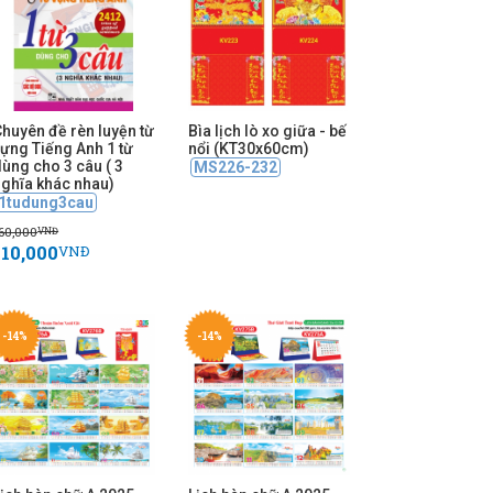
huyên đề rèn luyện từ
Bìa lịch lò xo giữa - bế
ựng Tiếng Anh 1 từ
nổi (KT30x60cm)
ùng cho 3 câu ( 3
MS226-232
nghĩa khác nhau)
1tudung3cau
60,000
VNĐ
110,000
VNĐ
-14%
-14%