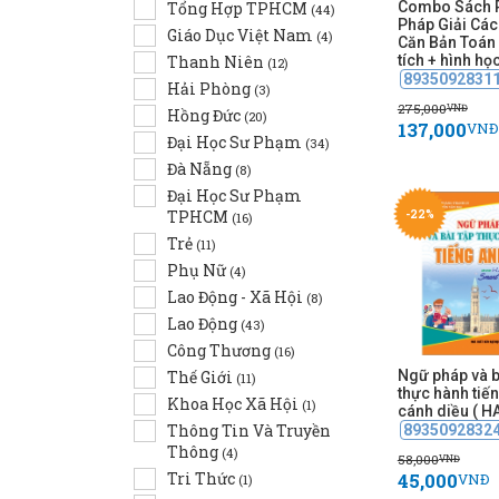
Tổng Hợp TPHCM
Combo Sách 
(44)
Pháp Giải Các
Giáo Dục Việt Nam
(4)
Căn Bản Toán 
Thanh Niên
tích + hình họ
(12)
8935092831
Hải Phòng
(3)
275,000
VNĐ
Hồng Đức
(20)
137,000
VNĐ
Đại Học Sư Phạm
(34)
Đà Nẵng
(8)
Đại Học Sư Phạm
TPHCM
-22%
(16)
Trẻ
(11)
Phụ Nữ
(4)
Lao Động - Xã Hội
(8)
Lao Động
(43)
Công Thương
(16)
Thế Giới
Ngữ pháp và b
(11)
thực hành tiế
Khoa Học Xã Hội
(1)
cánh diều ( H
Thông Tin Và Truyền
8935092832
Thông
(4)
58,000
VNĐ
Tri Thức
45,000
VNĐ
(1)