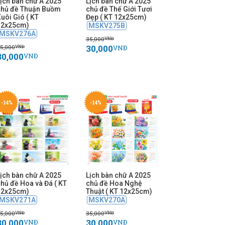
ịch bàn chữ A 2025
Lịch bàn chữ A 2025
chủ đề Thuận Buồm
chủ đề Thế Giới Tươi
uôi Gió ( KT
Đẹp ( KT 12x25cm)
12x25cm)
MSKV275B
MSKV276A
35,000
VNĐ
30,000
5,000
VNĐ
VNĐ
30,000
VNĐ
-14%
-14%
ịch bàn chữ A 2025
Lịch bàn chữ A 2025
hủ đề Hoa và Đá ( KT
chủ đề Hoa Nghệ
12x25cm)
Thuật ( KT 12x25cm)
MSKV271A
MSKV270A
5,000
35,000
VNĐ
VNĐ
30,000
30,000
VNĐ
VNĐ