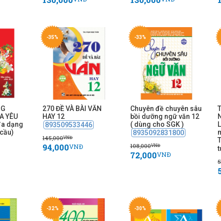
-35%
-33%
NG
270 ĐỀ VÀ BÀI VĂN
Chuyên đề chuyên sâu
T
A YÊU
HAY 12
bồi dưỡng ngữ văn 12
đa dạng
( dùng cho SGK )
893509533446
cầu)
m
8935092831800
145,000
VNĐ
T
94,000
108,000
VNĐ
VNĐ
t
72,000
VNĐ
5
-32%
-30%