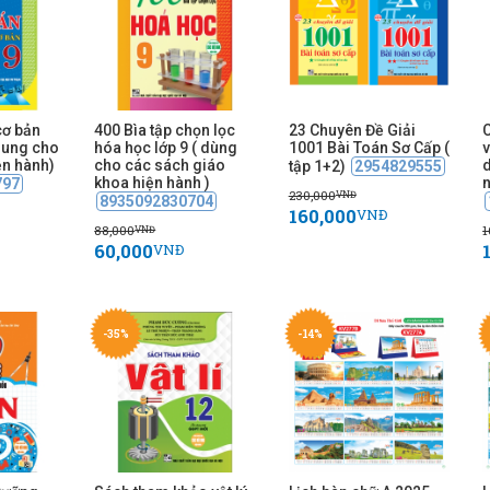
cơ bản
400 Bìa tập chọn lọc
23 Chuyên Đề Giải
C
hung cho
hóa học lớp 9 ( dùng
1001 Bài Toán Sơ Cấp (
v
ện hành)
cho các sách giáo
d
tập 1+2)
2954829555
khoa hiện hành )
797
230,000
VNĐ
8935092830704
160,000
VNĐ
88,000
1
VNĐ
60,000
VNĐ
-35%
-14%