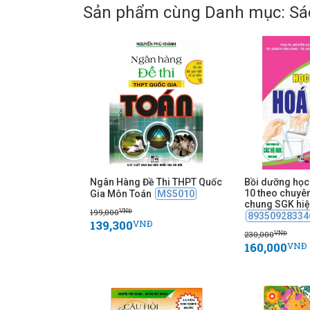
Sản phẩm cùng Danh mục: Sá
Ngân Hàng Đề Thi THPT Quốc
Bồi dưỡng học 
10 theo chuyê
Gia Môn Toán
MS5010
chung SGK hiệ
199,000
VNĐ
89350928334
139,300
VNĐ
230,000
VNĐ
160,000
VNĐ