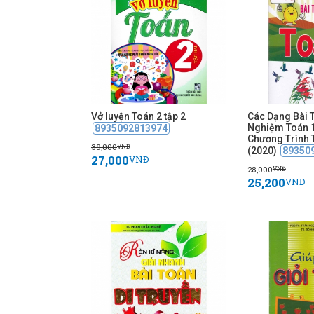
Vở luyện Toán 2 tập 2
Các Dạng Bài 
Nghiệm Toán 1
8935092813974
Chương Trình 
39,000
VNĐ
(2020)
89350
27,000
VNĐ
28,000
VNĐ
25,200
VNĐ