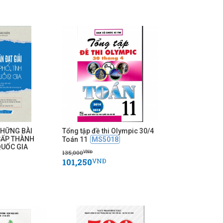
NHỮNG BÀI
Tổng tập đề thi Olympic 30/4
 CẤP THÀNH
Toán 11
MS5018
QUỐC GIA
135,000
VNĐ
101,250
VNĐ