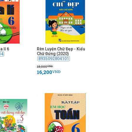
 lí 6
Rèn Luyện Chữ Đẹp - Kiểu
Chữ Đứng (2020)
34
8935092804101
18,000
VNĐ
16,200
VNĐ