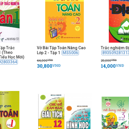
Tập Trắc
Vở Bài Tập Toán Nâng Cao
Trắc nghiệm Địa
 (Theo
Lớp 2 - Tập 1
MS5006
89350928131
Tiểu Học Mới)
44,000
20,000
VNĐ
VNĐ
92803364
30,800
14,000
VNĐ
VNĐ