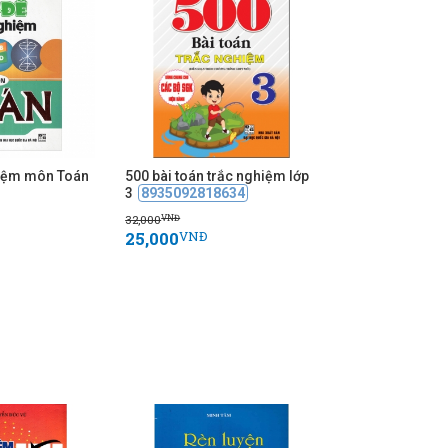
hiệm môn Toán
500 bài toán trắc nghiệm lớp
3
8935092818634
32,000
VNĐ
25,000
VNĐ