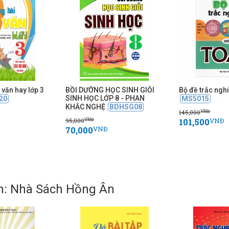
văn hay lớp 3
BỒI DƯỠNG HỌC SINH GIỎI
Bộ đề trắc ng
SINH HỌC LỚP 8 - PHAN
20
MS5015
KHẮC NGHỆ
BDHSG08
145,000
VNĐ
101,500
95,000
VNĐ
VNĐ
70,000
VNĐ
h: Nhà Sách Hồng Ân