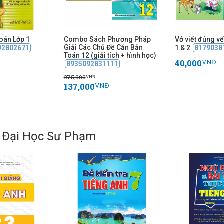
oán Lớp 1
Combo Sách Phương Pháp
Vở viết đúng vế
Giải Các Chủ Đề Căn Bản
92802671
1 & 2
8179038
Toán 12 (giải tích + hình học)
40,000
VNĐ
8935092831111
275,000
VNĐ
137,000
VNĐ
 Đại Học Sư Phạm