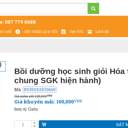
e:
087 779 6688
NG CHỦ
GIỚI THIỆU LỊCH TẾT
TIN TỨC
LIÊN HỆ
Cung cấp - In ấn Lịch Tết 2027 - giá tại xưởng
Bồi dưỡng học sinh giỏi Hóa
chung SGK hiện hành)
Mã:
8935092833460
Giá niêm yết: 125,000
VNĐ
Giá khuyến mãi: 100,000
VNĐ
Đơn vị: Cuốn
ĐẶT 