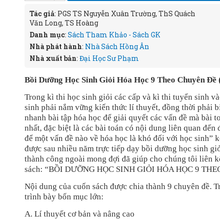
Tác giả
: PGS TS Nguyễn Xuân Trường, ThS Quách
Văn Long, TS Hoàng
Danh mục
:
Sách Tham Khảo - Sách GK
Nhà phát hành
:
Nhà Sách Hồng Ân
Nhà xuất bản
:
Đại Học Sư Phạm
Bồi Dưỡng Học Sinh Giỏi Hóa Học 9 Theo Chuyên Đề
Trong kì thi học sinh giỏi các cấp và kì thi tuyển sinh
sinh phải nắm vững kiến thức lí thuyết, đồng thời phải 
nhanh bài tập hóa học để giải quyết các vấn đề mà bài t
nhất, đặc biệt là các bài toán có nội dung liên quan đế
để một vấn đề nào về hóa học là khó đối với học sinh” 
được sau nhiều năm trực tiếp dạy bồi dưỡng học sinh giỏ
thành công ngoài mong đợi đã giúp cho chúng tôi liên 
sách: “BỒI DƯỠNG HỌC SINH GIỎI HÓA HỌC 9 THE
Nội dung của cuốn sách được chia thành 9 chuyên đề. T
trình bày bốn mục lớn:
A. Lí thuyết cơ bản và nâng cao