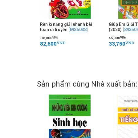
Rèn kĩ năng giải nhanh bài
Giúp Em Giỏi T
toán di truyền
MS5038
(2020)
89350
118,000
45,000
VNĐ
VNĐ
82,600
33,750
VNĐ
VNĐ
Sản phẩm cùng Nhà xuất bản: