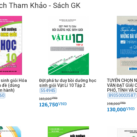
ch Tham Khảo - Sách GK
sinh giỏi Hóa
Đột phá tư duy bồi dưỡng học
TUYỂN CHỌN 
n đề (dùng
sinh giỏi Vật Lí 10 Tập 2
VĂN ĐẠT GIẢI
n hành)
PHỐ, TỈNH VÀ 
554945
60
89350003587
169,000
VNĐ
126,750
198,000
VNĐ
VNĐ
130,000
VNĐ