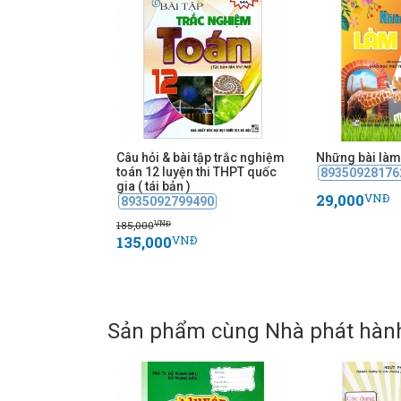
Câu hỏi & bài tập trắc nghiệm
Những bài làm 
toán 12 luyện thi THPT quốc
89350928176
gia ( tái bản )
29,000
VNĐ
8935092799490
185,000
VNĐ
135,000
VNĐ
Sản phẩm cùng Nhà phát hàn