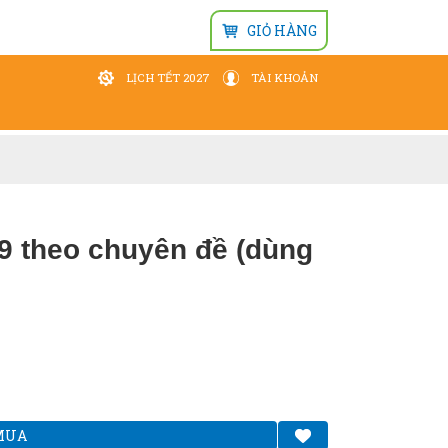
GIỎ HÀNG
LỊCH TẾT 2027
TÀI KHOẢN
Đăng nhập
Wishlist
 9 theo chuyên đề (dùng
MUA