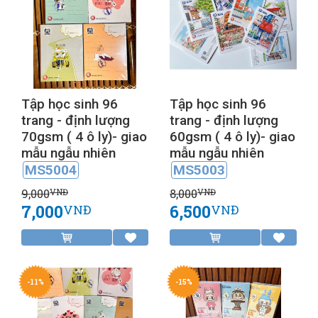
Tập học sinh 96
Tập học sinh 96
trang - định lượng
trang - định lượng
70gsm ( 4 ô ly)- giao
60gsm ( 4 ô ly)- giao
mẫu ngẫu nhiên
mẫu ngẫu nhiên
MS5004
MS5003
9,000
8,000
VNĐ
VNĐ
7,000
6,500
VNĐ
VNĐ
-11%
-15%