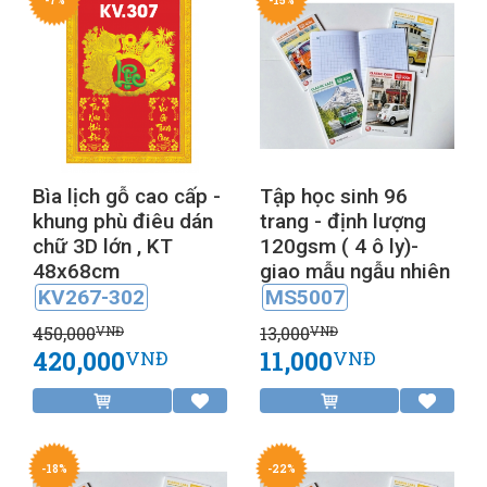
-7%
-15%
Bìa lịch gỗ cao cấp -
Tập học sinh 96
khung phù điêu dán
trang - định lượng
chữ 3D lớn , KT
120gsm ( 4 ô ly)-
48x68cm
giao mẫu ngẫu nhiên
KV267-302
MS5007
450,000
13,000
VNĐ
VNĐ
420,000
11,000
VNĐ
VNĐ
-18%
-22%