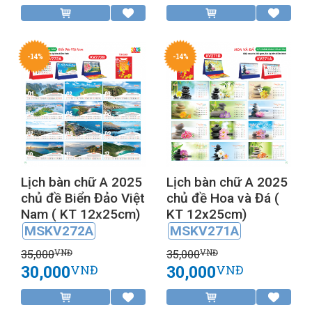
-14%
-14%
Lịch bàn chữ A 2025
Lịch bàn chữ A 2025
chủ đề Biển Đảo Việt
chủ đề Hoa và Đá (
Nam ( KT 12x25cm)
KT 12x25cm)
MSKV272A
MSKV271A
35,000
35,000
VNĐ
VNĐ
30,000
30,000
VNĐ
VNĐ