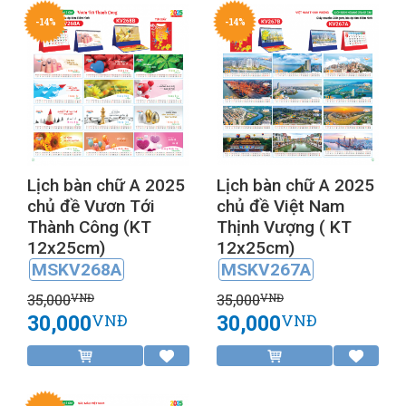
-14%
-14%
Lịch bàn chữ A 2025
Lịch bàn chữ A 2025
chủ đề Vươn Tới
chủ đề Việt Nam
Thành Công (KT
Thịnh Vượng ( KT
12x25cm)
12x25cm)
MSKV268A
MSKV267A
35,000
35,000
VNĐ
VNĐ
30,000
30,000
VNĐ
VNĐ