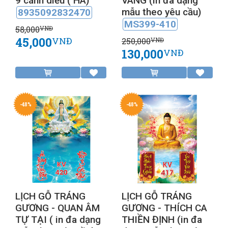
9 cánh diều ( HA)
VÀNG (in đa dạng
mẫu theo yêu cầu)
8935092832470
MS399-410
58,000
VNĐ
45,000
VNĐ
250,000
VNĐ
130,000
VNĐ
-48%
-48%
LỊCH GỖ TRÁNG
LỊCH GỖ TRÁNG
GƯƠNG - QUAN ÂM
GƯƠNG - THÍCH CA
TỰ TẠI ( in đa dạng
THIỀN ĐỊNH (in đa