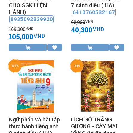
CHO SGK HIỆN
7 cánh diều ( HA)
HÀNH)
6410760532167
8935092829920
62,000
VNĐ
40,300
VNĐ
169,000
VNĐ
105,000
VNĐ
-22%
-48%
Ngữ pháp và bài tập
LỊCH GỖ TRÁNG
thực hành tiếng anh
GƯƠNG - CÂY MAI