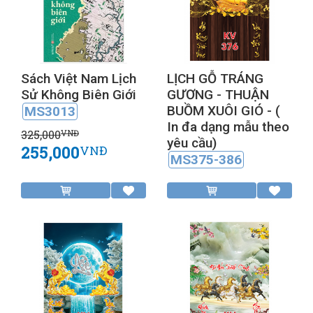
Sách Việt Nam Lịch
LỊCH GỖ TRÁNG
Sử Không Biên Giới
GƯƠNG - THUẬN
BUỒM XUÔI GIÓ - (
MS3013
In đa dạng mẫu theo
325,000
VNĐ
yêu cầu)
255,000
VNĐ
MS375-386