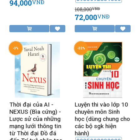
94,000
VNĐ
108,000
VNĐ
72,000
VNĐ
-3%
-32%
Thời đại của AI -
Luyện thi vào lớp 10
NEXUS (Bìa cứng) -
chuyên môn Sinh
Lược sử của những
học (dùng chung cho
mạng lưới thông tin
các bộ sgk hiện
từ Thời đại Đồ đá
hành)