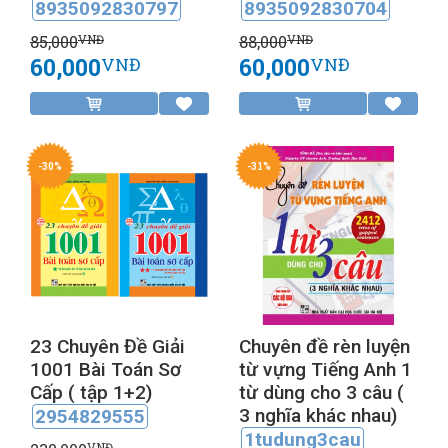
8935092830797
8935092830704
85,000
88,000
VNĐ
VNĐ
60,000
60,000
VNĐ
VNĐ
-30%
-31%
23 Chuyên Đề Giải
Chuyên đề rèn luyện
1001 Bài Toán Sơ
từ vựng Tiếng Anh 1
Cấp ( tập 1+2)
từ dùng cho 3 câu (
3 nghĩa khác nhau)
2954829555
1tudung3cau
VNĐ