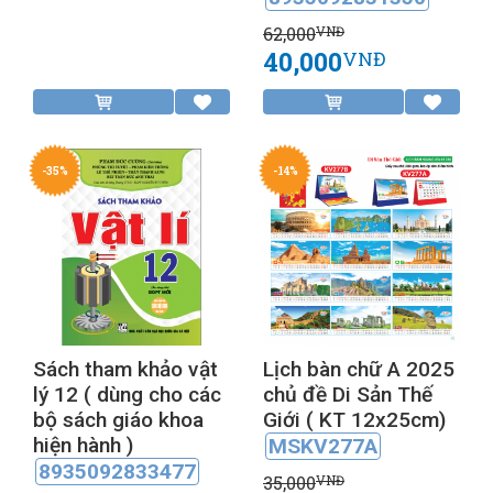
62,000
VNĐ
40,000
VNĐ
-35%
-14%
Sách tham khảo vật
Lịch bàn chữ A 2025
lý 12 ( dùng cho các
chủ đề Di Sản Thế
bộ sách giáo khoa
Giới ( KT 12x25cm)
hiện hành )
MSKV277A
8935092833477
35,000
VNĐ