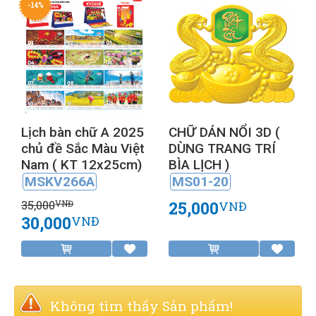
-14%
Lịch bàn chữ A 2025
CHỮ DÁN NỔI 3D (
chủ đề Sắc Màu Việt
DÙNG TRANG TRÍ
Nam ( KT 12x25cm)
BÌA LỊCH )
MSKV266A
MS01-20
35,000
25,000
VNĐ
VNĐ
30,000
VNĐ
Không tìm thấy Sản phẩm!