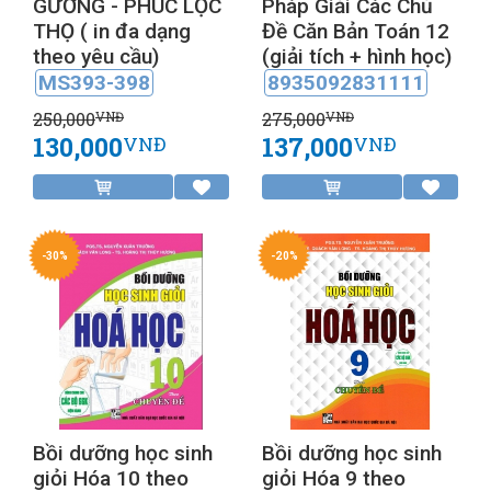
GƯƠNG - PHÚC LỘC
Pháp Giải Các Chủ
THỌ ( in đa dạng
Đề Căn Bản Toán 12
theo yêu cầu)
(giải tích + hình học)
MS393-398
8935092831111
250,000
275,000
VNĐ
VNĐ
130,000
137,000
VNĐ
VNĐ
-30%
-20%
Bồi dưỡng học sinh
Bồi dưỡng học sinh
giỏi Hóa 10 theo
giỏi Hóa 9 theo