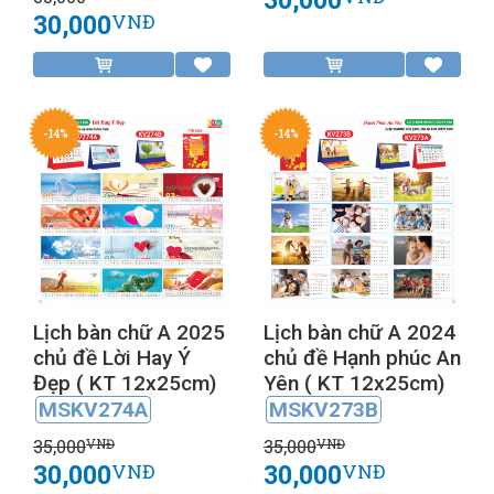
30,000
VNĐ
-14%
-14%
Lịch bàn chữ A 2025
Lịch bàn chữ A 2024
chủ đề Lời Hay Ý
chủ đề Hạnh phúc An
Đẹp ( KT 12x25cm)
Yên ( KT 12x25cm)
MSKV274A
MSKV273B
35,000
35,000
VNĐ
VNĐ
30,000
30,000
VNĐ
VNĐ