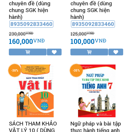
chuyên đề (dùng
chuyên đề (dùng
chung SGK hiện
chung SGK hiện
hành)
hành)
8935092833460
8935092833460
230,000
125,000
VNĐ
VNĐ
160,000
100,000
VNĐ
VNĐ
-38%
-35%
SÁCH THAM KHẢO
Ngữ pháp và bài tập
VẬT LÝ 10 ( DÙNG
thực hành tiếng anh