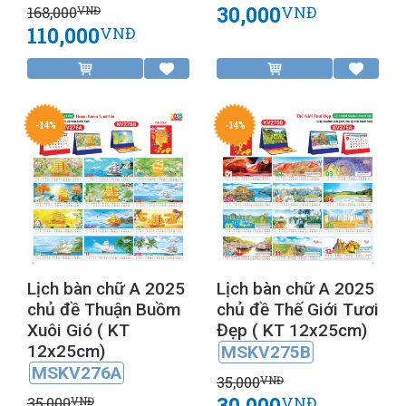
30,000
VNĐ
168,000
VNĐ
110,000
VNĐ
-14%
-14%
Lịch bàn chữ A 2025
Lịch bàn chữ A 2025
chủ đề Thuận Buồm
chủ đề Thế Giới Tươi
Xuôi Gió ( KT
Đẹp ( KT 12x25cm)
12x25cm)
MSKV275B
MSKV276A
35,000
VNĐ
30,000
VNĐ
35,000
VNĐ