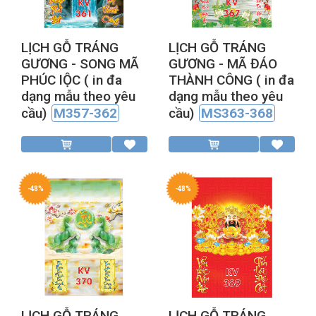
LỊCH GỖ TRÁNG
LỊCH GỖ TRÁNG
GƯƠNG - SONG MÃ
GƯƠNG - MÃ ĐÁO
PHÚC lỘC ( in đa
THÀNH CÔNG ( in đa
dạng mẫu theo yêu
dạng mẫu theo yêu
cầu)
M357-362
cầu)
MS363-368
-48%
-48%
LỊCH GỖ TRÁNG
LỊCH GỖ TRÁNG