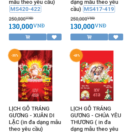
mẫu theo yêu cầu)
dạng mẫu theo yêu
MS420-422
cầu)
MS417-419
250,000
250,000
VNĐ
VNĐ
130,000
130,000
VNĐ
VNĐ
-35%
-48%
LỊCH GỖ TRÁNG
LỊCH GỖ TRÁNG
GƯƠNG - XUÂN DI
GƯƠNG - CHÚA YÊU
LẶC (in đa dạng mẫu
THƯƠNG ( in đa
theo yêu cầu)
dạng mẫu theo yêu