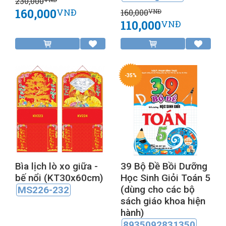
230,000
160,000
VNĐ
160,000
VNĐ
110,000
VNĐ
-35%
Bìa lịch lò xo giữa -
39 Bộ Đề Bồi Dưỡng
bế nổi (KT30x60cm)
Học Sinh Giỏi Toán 5
(dùng cho các bộ
MS226-232
sách giáo khoa hiện
hành)
8935092831350