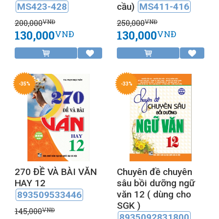
MS423-428
cầu)
MS411-416
200,000
250,000
VNĐ
VNĐ
130,000
130,000
VNĐ
VNĐ
-35%
-33%
270 ĐỀ VÀ BÀI VĂN
Chuyên đề chuyên
HAY 12
sâu bồi dưỡng ngữ
văn 12 ( dùng cho
893509533446
SGK )
145,000
VNĐ
8935092831800