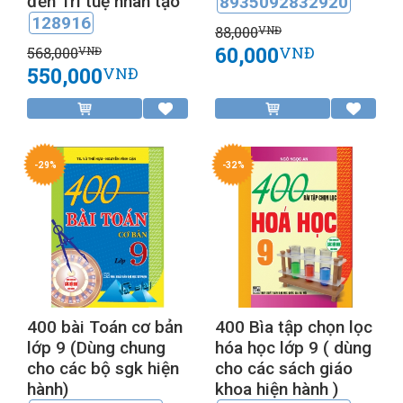
đến Trí tuệ nhân tạo
8935092832920
128916
88,000
VNĐ
60,000
VNĐ
568,000
VNĐ
550,000
VNĐ
-29%
-32%
400 bài Toán cơ bản
400 Bìa tập chọn lọc
lớp 9 (Dùng chung
hóa học lớp 9 ( dùng
cho các bộ sgk hiện
cho các sách giáo
hành)
khoa hiện hành )