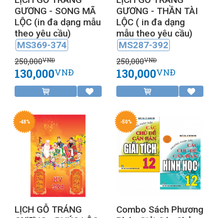
GƯƠNG - SONG MÃ
GƯƠNG - THẦN TÀI
LỘC (in đa dạng mẫu
LỘC ( in đa dạng
theo yêu cầu)
mẫu theo yêu cầu)
MS369-374
MS287-392
250,000
250,000
VNĐ
VNĐ
130,000
130,000
VNĐ
VNĐ
-48%
-50%
LỊCH GỖ TRÁNG
Combo Sách Phương